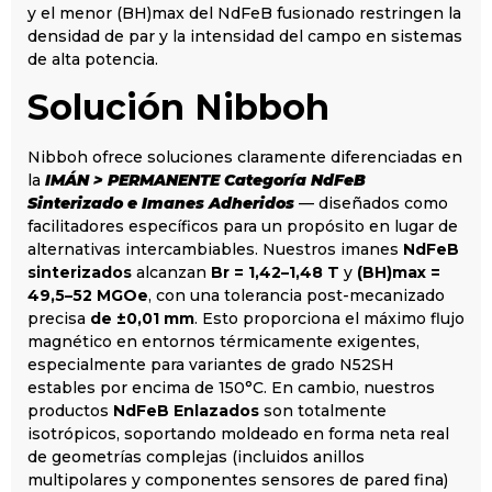
y el menor (BH)max del NdFeB fusionado restringen la
densidad de par y la intensidad del campo en sistemas
de alta potencia.
Solución Nibboh
Nibboh ofrece soluciones claramente diferenciadas en
la
IMÁN > PERMANENTE Categoría NdFeB
Sinterizado e Imanes Adheridos
— diseñados como
facilitadores específicos para un propósito en lugar de
alternativas intercambiables. Nuestros imanes
NdFeB
sinterizados
alcanzan
Br = 1,42–1,48 T
y
(BH)max =
49,5–52 MGOe
, con una tolerancia post-mecanizado
precisa
de ±0,01 mm
. Esto proporciona el máximo flujo
magnético en entornos térmicamente exigentes,
especialmente para variantes de grado N52SH
estables por encima de 150°C. En cambio, nuestros
productos
NdFeB Enlazados
son totalmente
isotrópicos, soportando moldeado en forma neta real
de geometrías complejas (incluidos anillos
multipolares y componentes sensores de pared fina)